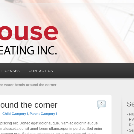
LICENSES
CONTACT US
he water bends around the corner
Se
ound the corner
0
Child Category I
,
Parent Category I
- Pl
- HV
ipiscing elit. Donec eget dolor augue. Nam ac dolor in augue
- Re
er malesuada dui sit amet lorem ullamcorper imperdiet. Sed enim
- Se