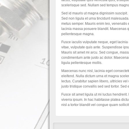
lacus, vulputate quis vehicula quis, tristiq
scelerisque sed. Nullam sed tempus magna
Sed id mauris ut magna dignissim suscipit. D
Sed non ligula et urna tincidunt malesuada
metus semper. Mauris enim leo, venenatis et
lacinia massa posuere blandit. Maecenas qui
pellentesque magna.
Fusce iaculis vulputate neque, eget lacinia 
vitae, vulputate quis ante. Suspendisse ipsum
Mauris sit amet mi arcu. Sed congue, massa
condimentum ante justo ac dolor. Maecenas 
ligula pellentesque mollis.
Maecenas nunc nisl, lacinia eget consectet
eleifend. Nulla dictum urna et magna sceler
lectus. Curabitur sapien libero, ultricies v
justo tristique convallis sed sed tortor. Se
Fusce sit amet ligula ut mi luctus hendrerit
viverra ipsum. In hac habitasse platea dict
nisl a tortor blandit vel congue quam sollic