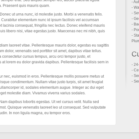
ue semper erat. Sed aliquet semper leo, auctor placerat ligula
- Au
. Praesent quis mauris quam.
- Wa
- Se
onec ut urna nunc, id molestie justo. Morbi a venenatis felis.
- Ge
. Curabitur elementum nunc id ipsum facilisis vel accumsan
- Ba
 lacinia consequat, fringilla nec lectus. Donec eleifend mauris
- Po
s libero nisi, vitae egestas justo. Maecenas nec mi nibh, quis
- St
Plum
diam laoreet vitae. Pellentesque mauris dolor, egestas eu sagittis
 dolor, venenatis sed porttitor sit amet, dapibus vitae tellus.
Cu
 consectetur cursus tempus, arcu orci tempor justo, et
at lorem eu dolor gravida dapibus. Pellentesque facilisis sem in
- 24
- Ce
- Se
ur nec, euismod in eros. Pellentesque mollis posuere metus ut
- Se
isque condimentum. Nullam vitae justo turpis, sit amet feugiat
el ullamcorper id, sodales elementum augue. Integer ac dui eget
d eget molestie diam. Vivamus viverra varius sodales.
. Nam dapibus lobortis egestas. Ut vel cursus velit. Nulla sed
umst. Quisque venenatis laoreet leo ut consequat. Sed vulputate
itudin. In non ligula magna, eu tempor eros.