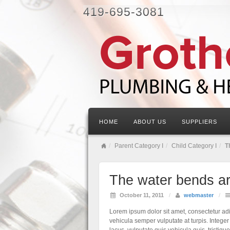
419-695-3081
HOME
ABOUT US
SUPPLIERS
Parent Category I
Child Category I
T
The water bends ar
October 11, 2011
/
webmaster
/
Lorem ipsum dolor sit amet, consectetur ad
vehicula semper vulputate at turpis. Integ