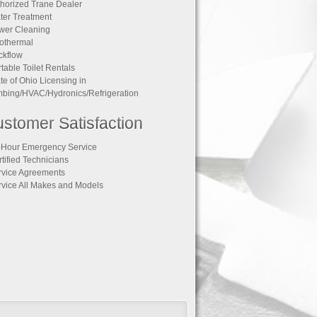
thorized Trane Dealer
ter Treatment
wer Cleaning
othermal
ckflow
rtable Toilet Rentals
ate of Ohio Licensing in
bing/HVAC/Hydronics/Refrigeration
stomer Satisfaction
-Hour Emergency Service
rtified Technicians
rvice Agreements
rvice All Makes and Models